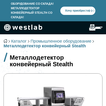
ОБОРУДОВАНИЕ СО СКЛАДА!
МЕТАЛЛОДЕТЕКТОР
Хочу приобрести
КОНВЕЙЕРНЫЙ STEALTH СО
СКЛАДА!
Каталог
Промышленное оборудование
Металлодетектор конвейерный Stealth
Промышленное оборудование
Металлодетектор
Лабораторное оборудование
конвейерный Stealth
Испытательное оборудование
Переработка полимеров
Микробиология и расходные материалы